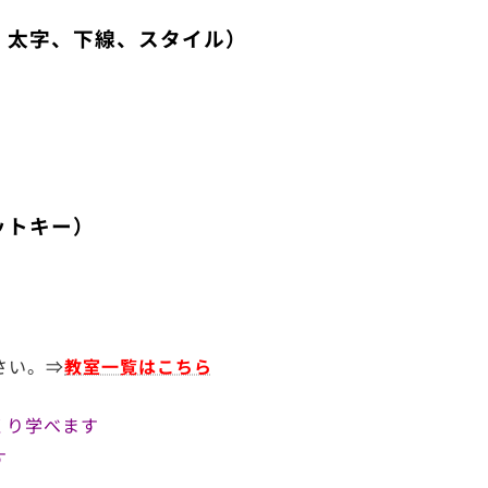
、太字、下線、スタイル）
）
ットキー）
さい。⇒
教室一覧はこちら
くり学べます
す