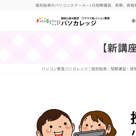
コ
ナ
個別指導のパソコンスクールー1日短期講習、実務、資格
ン
ビ
ホ
テ
ゲ
ン
ー
ツ
シ
【新講座
へ
ョ
ス
ン
キ
に
パソコン教室パソカレッジ | 個別指導・短期講習・資格
ッ
移
プ
動