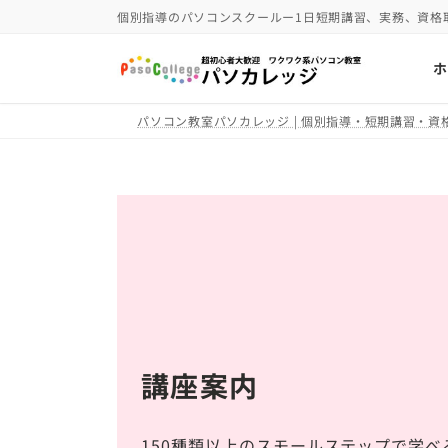
コ
ナ
個別指導のパソコンスクールー1日短期講習、実務、資格
ン
ビ
ホ
テ
ゲ
ン
ー
パソコン教室パソカレッジ | 個別指導・短期講習・資格
ツ
シ
へ
ョ
ス
ン
キ
に
ッ
移
プ
動
講座案内
150種類以上のスモールステップで学