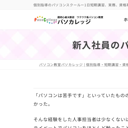
コ
ナ
個別指導のパソコンスクールー1日短期講習、実務、資格
ン
ビ
ホ
テ
ゲ
ン
ー
ツ
シ
新入社員の
へ
ョ
ス
ン
キ
に
パソコン教室パソカレッジ | 個別指導・短期講習・資格
ッ
移
プ
動
「パソコンは苦手です」といっていたもの
かった。
そんな経験をした人事担当者は少なくない
ライベートでパソコンをほとんど触ったこ