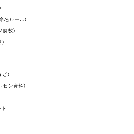
）
命名ルール）
UM関数）
定）
 など）
プレゼン資料）
ント