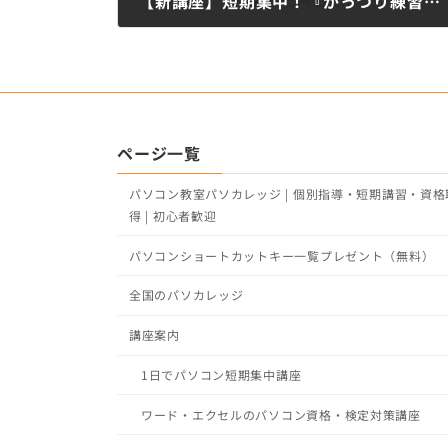
【新講座】短期集中！『がっつり練習！VLOOKUP関数』開講
8月 4, 2016
ページ一覧
パソコン教室パソカレッジ | 個別指導・短期講習・資格
得 | 初心者歓迎
パソコンショートカットキー一覧プレゼント（無料）
全国のパソカレッジ
講座案内
1日でパソコン短期集中講座
ワード・エクセルのパソコン資格・検定対策講座