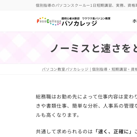
コ
ナ
個別指導のパソコンスクールー1日短期講習、実務、資格
ン
ビ
ホ
テ
ゲ
ン
ー
ツ
シ
ノーミスと速さを
へ
ョ
ス
ン
キ
に
パソコン教室パソカレッジ | 個別指導・短期講習・資格
ッ
移
プ
動
総務職はお勤め先によって仕事内容は変わ
きや書類仕事、簡単な分析、人事系の管理
ルも高くなります。
共通して求められるのは
「速く、正確に」