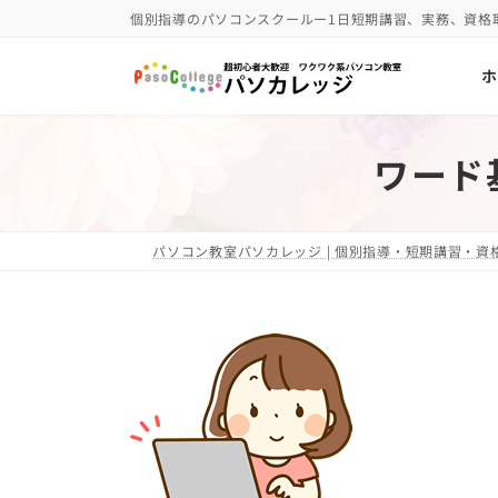
コ
ナ
個別指導のパソコンスクールー1日短期講習、実務、資格
ン
ビ
ホ
テ
ゲ
ン
ー
ツ
シ
ワード
へ
ョ
ス
ン
キ
に
パソコン教室パソカレッジ | 個別指導・短期講習・資格
ッ
移
プ
動