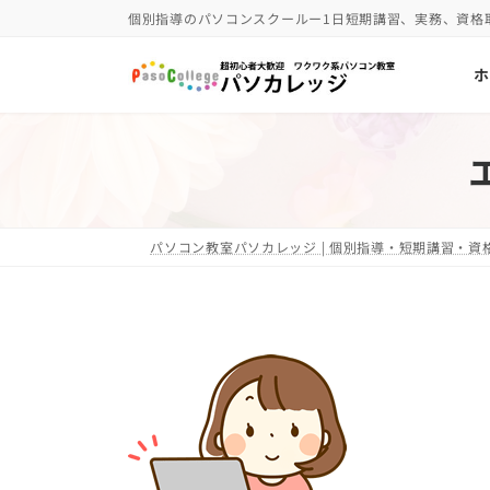
コ
ナ
個別指導のパソコンスクールー1日短期講習、実務、資格
ン
ビ
ホ
テ
ゲ
ン
ー
ツ
シ
へ
ョ
ス
ン
キ
に
パソコン教室パソカレッジ | 個別指導・短期講習・資格
ッ
移
プ
動