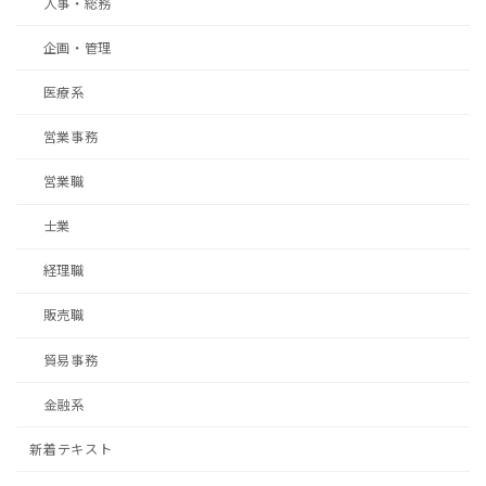
人事・総務
企画・管理
医療系
営業事務
営業職
士業
経理職
販売職
貿易事務
金融系
新着テキスト