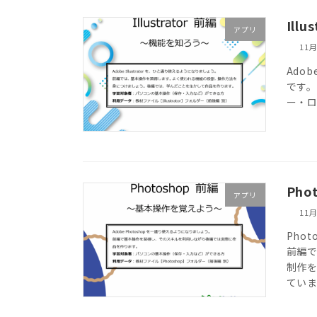
Ill
アプリ
11月
Ado
です
ー・
Ph
アプリ
11月
Pho
前編
制作
てい