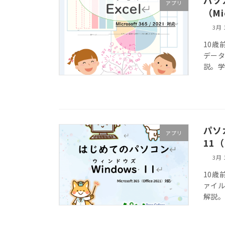
アプリ
（Mi
3月 
10歳
デー
説。
パソ
アプリ
11（
3月 
10歳
ァイ
解説