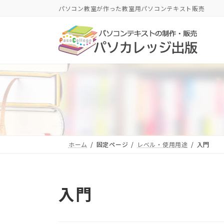
コ
ナ
パソコン教室が作った教室用パソコンテキスト販売
ン
ビ
テ
ゲ
ン
ー
ツ
シ
へ
ョ
ス
ン
キ
に
ッ
移
プ
動
ホーム
固定ページ
レベル・使用用途
入門
入門