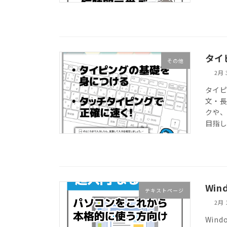
タイ
その他
2月 
タイ
文・
クや
目指
Win
テキストページ
2月 
Win