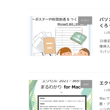
パソ
アプリ
くろう
11月
10歳
像挿入
でパ
エクセ
mac
11月
Mac
数・グ
ージの