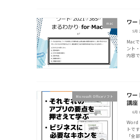
ワード
mac
5月 
Mac
ント
内容で
ワー
Microsoft Officeソフト
講座
6月 
Wor
トです
「全