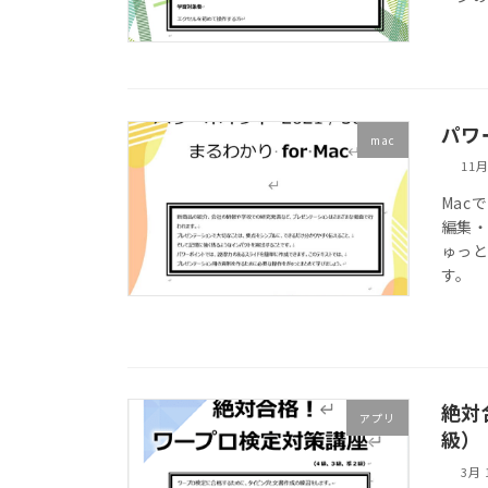
パワー
mac
11月
Mac
編集
ゅっと
す。
絶対
アプリ
級）
3月 