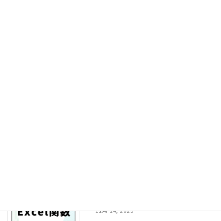
の集計・分析を関数なしで行う方法から、グ
ラフ作成・多角的な分析まで習得できます。
基本編修了者向けです。
続きを読む
情報Ⅰ 数学・統計
エクセル
Excel2021/2024/365対応
11月 14, 2025
高校の情報Ⅰで学ぶ数学・統計をExcelで実
践するテキストです。基本計算・グラフ作
成・基本統計量・相関分析まで段階的に学
び、データを読み取る力と活用する力を身に
つけます。
続きを読む
情報Ⅰ Excel関数
エクセル
Excel2021/2024/365対応
11月 14, 2025