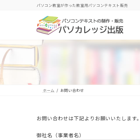
コ
ナ
パソコン教室が作った教室用パソコンテキスト販売
ン
ビ
テ
ゲ
ン
ー
ツ
シ
へ
ョ
ス
ン
キ
に
ッ
移
プ
動
ホーム
お問い合わせ
お問い合わせは下記よりお願いいたします
御社名（事業者名）