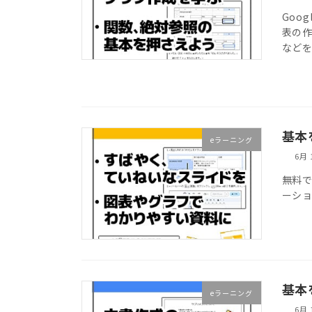
Goo
表の作
など
基本
eラーニング
6月 
無料で
ーシ
基本
eラーニング
6月 