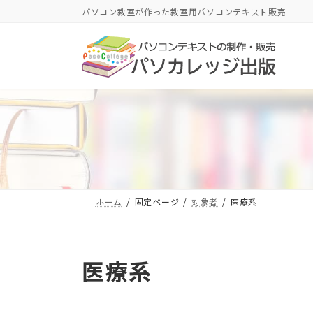
コ
ナ
パソコン教室が作った教室用パソコンテキスト販売
ン
ビ
テ
ゲ
ン
ー
ツ
シ
へ
ョ
ス
ン
キ
に
ッ
移
プ
動
ホーム
固定ページ
対象者
医療系
医療系