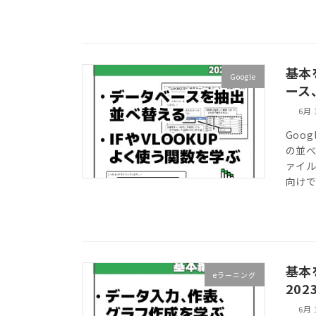
基本
Google
ース
6月 
Goo
の並べ
ァイ
向け
基本
eラーニング
202
6月 