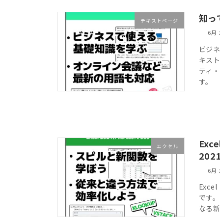
知っ
テキストページ
6月 
ビジネ
キス
ティ
す。
Ex
エクセル
202
6月 
Exc
です
なる