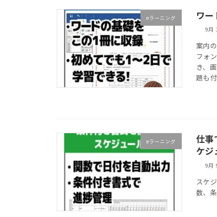
ワー
eラーニング
9月 
案内
フォ
き、
題も
仕事
eラーニング
ケジ
9月 
スケ
数、