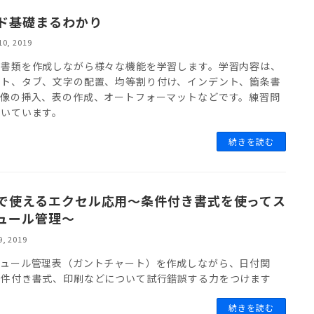
ド基礎まるわかり
10, 2019
の書類を作成しながら様々な機能を学習します。学習内容は、
ント、タブ、文字の配置、均等割り付け、インデント、箇条書
画像の挿入、表の作成、オートフォーマットなどです。練習問
付いています。
続きを読む
で使えるエクセル応用～条件付き書式を使ってス
ュール管理～
9, 2019
ジュール管理表（ガントチャート）を作成しながら、日付関
条件付き書式、印刷などについて試行錯誤する力をつけます
続きを読む