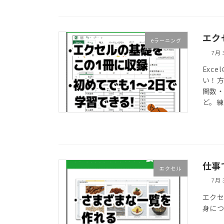
エク
eラーニング
7月 
Exc
い！方
関数・
ど。
仕事
エクセル
7月 
エク
身に