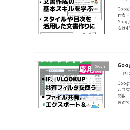
Goo
作表・
Goo
安は4
Go
Google
8月 
Goo
ル共有
関数
習得