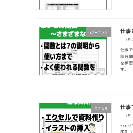
仕事
eラーニング
7月 
仕事
練習問
を学
す。
仕事
エクセル
7月 
Exc
印刷プ