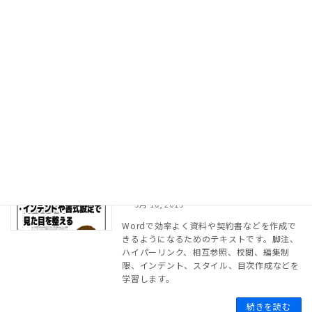
［研修に最適］ Wordで販促物作成
テキストページ
9月 10, 2019
ワードを利用して簡単なDM、チラシ、ポス
ターなどが作れるようになります。はがきの
作成、ワードアート、図形・画像の挿入など
を学習します。
続きを読む
［研修に最適］ Word 効率UPの文書
eラーニング
作成応用
9月 10, 2019
Wordで効率よく資料や契約書などを作成で
きるようになるためのテキストです。脚注、
ハイパーリンク、相互参照、校閲、編集制
限、インデント、スタイル、目次作成などを
学習します。
続きを読む