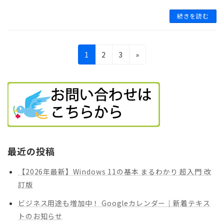
続きを読む
投
固
固
固
1
2
3
»
稿
定
定
定
ペ
ペ
ペ
の
ー
ー
ー
ペ
ジ
ジ
ジ
ー
ジ
最近の投稿
送
【2026年最新】Windows 11の基本 まるわかり 超入門 改
り
訂版
ビジネス用途も増加中！ Googleカレンダー｜新着テキス
トのお知らせ