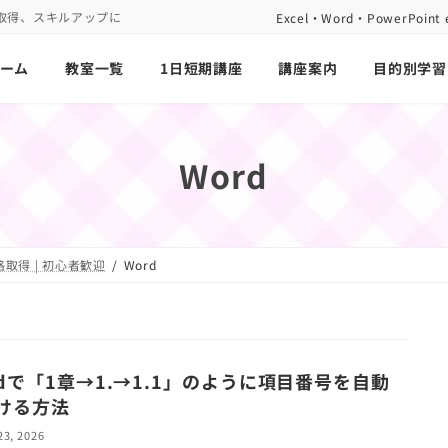
取得、スキルアップに
Excel・Word・PowerP
ーム
教室一覧
1日短期講座
講座案内
目的別学習
Word
取得 | 初心者歓迎
Word
rdで「1章→1.→1.1」のように項目番号を自動
ける方法
23, 2026