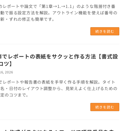
dのレポートや論文で「第1章→1.→1.1」のような階層付き番
自動で振る設定方法を解説。アウトライン機能を使えば番号の
更新・ずれの修正も簡単です。
続きを読む
rdでレポートの表紙をサクッと作る方法【書式設
コツ】
16, 2026
dでレポートや報告書の表紙を手早く作る手順を解説。タイト
氏名・日付のレイアウト調整から、見栄えよく仕上げるための
設定のコツまで。
続きを読む