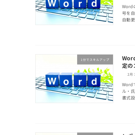
Wor
号を
自動
Wo
1分でスキルアップ
定の
2月 
Wor
ル・
書式