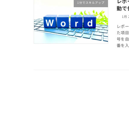
レポ
1分でスキルアップ
動で
1月 
レポー
た項目
号を
番を入