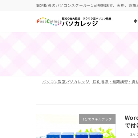
コ
ナ
個別指導のパソコンスクールー1日短期講習、実務、資格
ン
ビ
ホ
テ
ゲ
ン
ー
ツ
シ
へ
ョ
ス
ン
キ
に
ッ
移
パソコン教室パソカレッジ | 個別指導・短期講習・資格
プ
動
Wo
1分でスキルアップ
で付
2月 