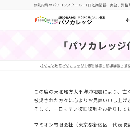
コ
ナ
個別指導のパソコンスクールー1日短期講習、実務、資格
ン
ビ
ホ
テ
ゲ
ン
ー
ツ
シ
「パソカレッジ
へ
ョ
ス
ン
キ
に
パソコン教室パソカレッジ | 個別指導・短期講習・資格
ッ
移
プ
動
この度の東北地方太平洋沖地震により、亡
被災された方々に心よりお見舞い申し上げ
そして、一日も早い復旧復興をお祈りして
マミオン有限会社（東京都新宿区 代表取締