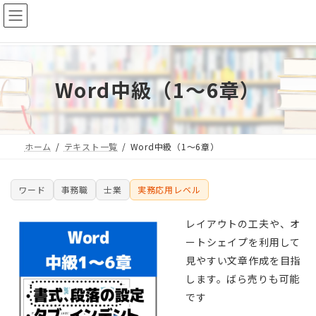
コ
ナ
ン
ビ
テ
ゲ
ン
ー
ツ
シ
Word中級（1～6章）
へ
ョ
ス
ン
キ
に
ホーム
テキスト一覧
Word中級（1～6章）
ッ
移
プ
動
ワード
事務職
士業
実務応用レベル
レイアウトの工夫や、オ
ートシェイプを利用して
見やすい文章作成を目指
します。ばら売りも可能
です