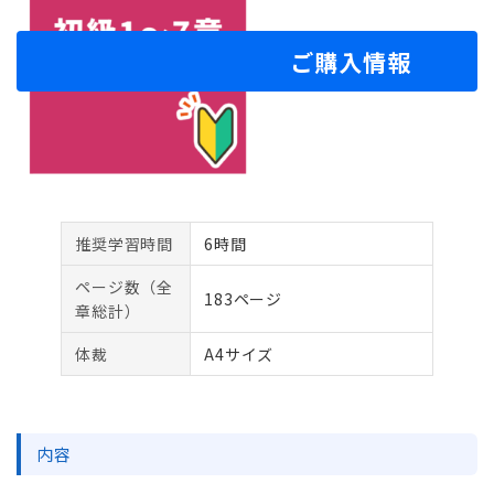
ご購入情報
推奨学習時間
6時間
ページ数（全
183ページ
章総計）
体裁
A4サイズ
内容