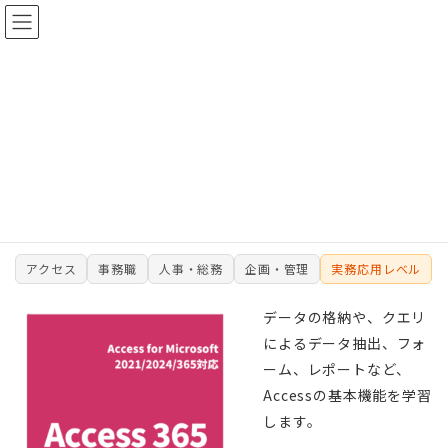
コ
ナ
ン
ビ
テ
ゲ
ン
ー
ツ
シ
アクセス365初級
へ
ョ
ス
ン
キ
に
ホーム
テキスト一覧
アクセス365初級
ッ
移
プ
動
アクセス
事務職
人事・総務
企画・管理
実務応用レベル
データの格納や、クエリ
によるデータ抽出、フォ
ーム、レポートなど、
Accessの基本機能を学習
します。